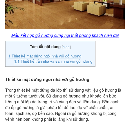
Mẫu kết hợp gỗ hương cùng nội thất phòng khách hiện đại
Tóm tắt nội dung
[
hide
]
1
Thiết kế mặt đứng ngôi nhà với gỗ hương
1.1
Thiết kế trần nhà và sàn nhà với gỗ hương
Thiết kế mặt đứng ngôi nhà với gỗ hương
Trong thiết kế mặt đứng đa lớp thì sử dụng vật liệu gỗ hương là
một ý tưởng tuyệt vời. Sử dụng gỗ hương như khoác lên bức
tường một lớp áo trang trí vô cùng đẹp và tiện dụng. Bên cạnh
đó ốp gỗ hương là giải pháp tốt để tạo lớp vở chắc chắn, an
toàn, sạch sẽ, độ bền cao. Ngoài ra gỗ hương không bị cong
vênh nên bạn không phải lo lắng khi sử dụng.