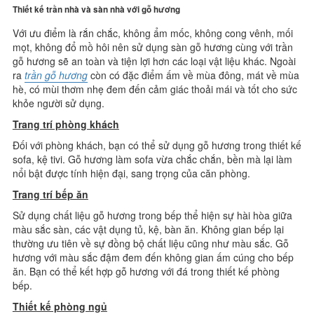
Thiết kế trần nhà và sàn nhà với gỗ hương
Với ưu điểm là rắn chắc, không ẩm mốc, không cong vênh, mối
mọt, không đổ mồ hôi nên sử dụng sàn gỗ hương cùng với trần
gỗ hương sẽ an toàn và tiện lợi hơn các loại vật liệu khác. Ngoài
ra
trần gỗ hương
còn có đặc điểm ấm về mùa đông, mát về mùa
hè, có mùi thơm nhẹ đem đến cảm giác thoải mái và tốt cho sức
khỏe người sử dụng.
Trang trí phòng khách
Đối với phòng khách, bạn có thể sử dụng gỗ hương trong thiết kế
sofa, kệ tivi. Gỗ hương làm sofa vừa chắc chắn, bền mà lại làm
nổi bật được tính hiện đại, sang trọng của căn phòng.
Trang trí bếp ăn
Sử dụng chất liệu gỗ hương trong bếp thể hiện sự hài hòa giữa
màu sắc sàn, các vật dụng tủ, kệ, bàn ăn. Không gian bếp lại
thường ưu tiên về sự đồng bộ chất liệu cũng như màu sắc. Gỗ
hương với màu sắc đậm đem đến không gian ấm cúng cho bếp
ăn. Bạn có thể kết hợp gỗ hương với đá trong thiết kế phòng
bếp.
Thiết kế phòng ngủ