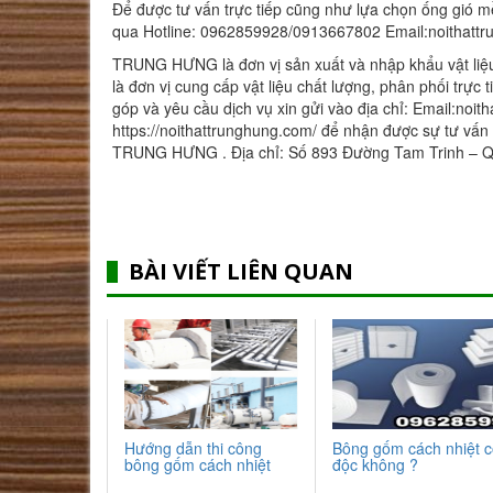
Để được tư vấn trực tiếp cũng như lựa chọn ống gió m
qua Hotline: 0962859928/0913667802 Email:noithat
TRUNG HƯNG là đơn vị sản xuất và nhập khẩu vật liệu 
là đơn vị cung cấp vật liệu chất lượng, phân phối trực 
góp và yêu cầu dịch vụ xin gửi vào địa chỉ: Email:no
https://noithattrunghung.com/ để nhận được sự tư vấn
TRUNG HƯNG . Địa chỉ: Số 893 Đường Tam Trinh – Q
BÀI VIẾT LIÊN QUAN
Hướng dẫn thi công
Bông gốm cách nhiệt 
bông gốm cách nhiệt
độc không ?