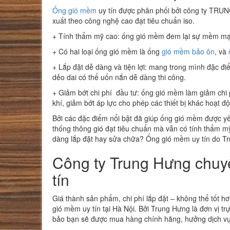
Ống gió mềm
uy tín được phân phối bởi công ty TRUN
xuất theo công nghệ cao đạt tiêu chuẩn iso.
+ Tính thẩm mỹ cao: ống gió mềm đem lại sự mềm mại 
+ Có hai loại ống gió mềm là ống
gió mềm bảo ôn
, và
+ Lắp đặt dễ dàng và tiện lợi: mang trong mình đặc đ
dẻo dai có thể uốn nắn dễ dàng thi công.
+ Giảm bớt chi phí đầu tư: ống gió mềm làm giảm chi p
khí, giảm bớt áp lực cho phép các thiết bị khác hoạt độ
Bởi các đặc điểm nổi bật đã giúp ống gió mềm được y
thống thông gió đạt tiêu chuẩn mà vẫn có tính thẩm m
dàng lắp đặt hay sửa chữa? Ống gió mềm uy tín do T
Công ty Trung Hưng chuy
tín
Giá thành sản phẩm, chi phí lắp đặt – không thể tốt h
gió mềm uy tín tại Hà Nội. Bởi Trung Hưng là đơn vị 
bảo bạn sẽ được mua hàng chính hãng, hưởng dịch v