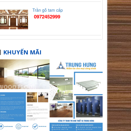
Trần gỗ tam cấp
0972452999
KHUYẾN MÃI