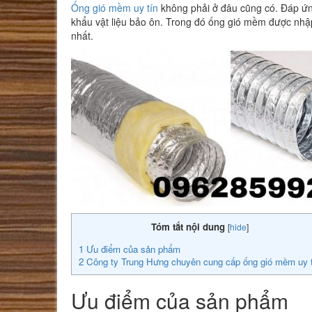
Ống gió mềm uy tín
không phải ở đâu cũng có. Đáp ứ
khẩu vật liệu bảo ôn. Trong đó ống gió mềm được nh
nhất.
Tóm tắt nội dung
[
hide
]
1
Ưu điểm của sản phẩm
2
Công ty Trung Hưng chuyên cung cấp ống gió mềm uy 
Ưu điểm của sản phẩm