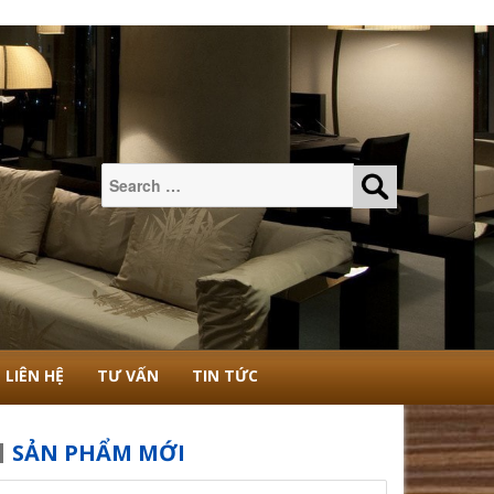
Tìm
kiếm:
LIÊN HỆ
TƯ VẤN
TIN TỨC
SẢN PHẨM MỚI