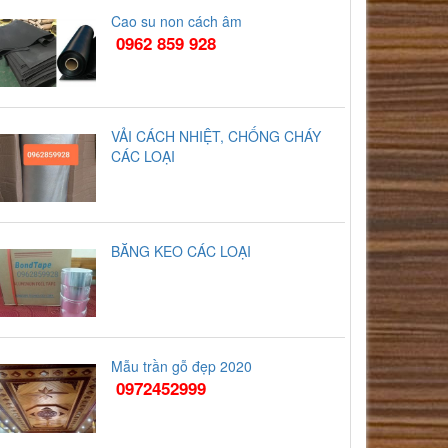
Cao su non cách âm
0962 859 928
VẢI CÁCH NHIỆT, CHỐNG CHÁY
CÁC LOẠI
BĂNG KEO CÁC LOẠI
Mẫu trần gỗ đẹp 2020
0972452999