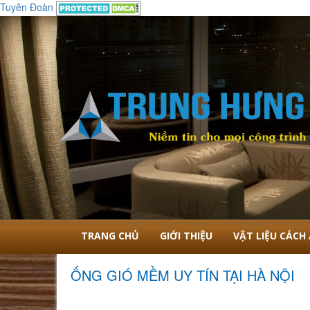
Tuyên Đoàn
Nội Thất Cao Cấp Trung Hưng
TRANG CHỦ
GIỚI THIỆU
VẬT LIỆU CÁCH
ỐNG GIÓ MỀM UY TÍN TẠI HÀ NỘI