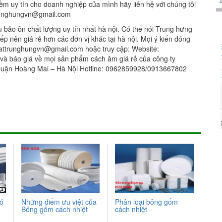
ềm uy tín cho doanh nghiệp của mình hãy liên hệ với chúng tôi
trunghungvn@gmail.com
bảo ôn chất lượng uy tín nhất hà nội. Có thể nói Trung hưng
tiếp nên giá rẻ hơn các đơn vị khác tại hà nội. Mọi ý kiến đóng
ithattrunghungvn@gmail.com hoặc truy cập: Website:
 và báo giá về mọi sản phẩm cách âm giá rẻ của công ty
uận Hoàng Mai – Hà Nội Hotline: 0962859928/0913667802
có
Những điểm ưu việt của
Phân loại bông gốm
Bông gốm cách nhiệt
cách nhiệt