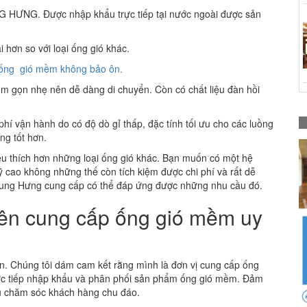
G HƯNG. Được nhập khẩu trực tiếp tại nước ngoài được sản
hơn so với loại ống gió khác.
ống gió mềm không bảo ôn.
iểm gọn nhẹ nên dễ dàng di chuyển. Còn có chất liệu đàn hồi
hí vận hành do có độ dò gỉ thấp, đặc tính tối ưu cho các luồng
ng tốt hơn.
êu thích hơn những loại ống gió khác. Bạn muốn có một hệ
ỹ cao không những thế còn tích kiệm được chi phí và rất dễ
rung Hưng cung cấp có thể đáp ứng được những nhu cầu đó.
ên cung cấp ống gió mềm uy
ơn. Chúng tôi dám cam kết rằng mình là đơn vị cung cấp ống
trực tiếp nhập khẩu và phân phối sản phẩm ống gió mềm. Đảm
ụ chăm sóc khách hàng chu đáo.