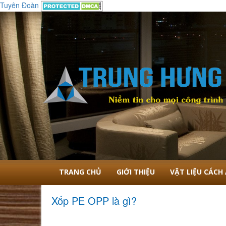
Tuyên Đoàn
Nội Thất Cao Cấp Trung Hưng
TRANG CHỦ
GIỚI THIỆU
VẬT LIỆU CÁCH
Xốp PE OPP là gì?