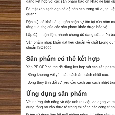
dàng kết hợp với các sản phẩm bảo ôn khác để làm gi
Bề mặt xốp sạch đẹp có độ bền cao trong sử dụng, vật
quanh.
Đặc biệt có khả năng ngăn chặn sự tồn tại của nấm mố
tăng tuổi thọ của các sản phẩm khác được bảo vệ
Lắp đặt thuận tiện, nhanh chóng dễ dàng sửa chữa bảo 
Sản phẩm nhập khẩu đạt tiêu chuẩn về chất lượng đúng
chuẩn ISO9000.
Sản phẩm có thể kết hợp
Xốp PE OPP có thể dễ dàng kết hợp với các sản phẩm k
-Bông khoáng với yêu cầu cách âm cách nhiệt cao.
-Bông thủy tinh đối với yêu cầu cách âm cách nhiệt tr
Ứng dụng sản phẩm
Với những tính năng và đặc tính ưu việt, đa dạng về
dụng rộng rãi vào thực tế trong thi công các công trình
Được sử dụng làm lót mái chống nóng, thi công phòng