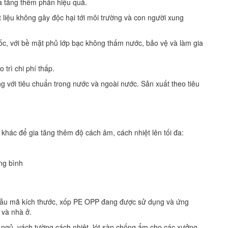
a tăng thêm phần hiệu quả.
 liệu không gây độc hại tới môi trường và con người xung
c, với bề mặt phủ lớp bạc không thấm nước, bảo vệ và làm gia
trì chi phí thấp.
 với tiêu chuẩn trong nước và ngoài nước. Sản xuất theo tiêu
hác để gia tăng thêm độ cách âm, cách nhiệt lên tối đa:
ung bình
 mẫu mã kích thước, xốp PE OPP đang được sử dụng và ứng
 và nhà ở.
 ngủ, vách tường cách nhiệt, lót sàn chống ẩm cho các xưởng