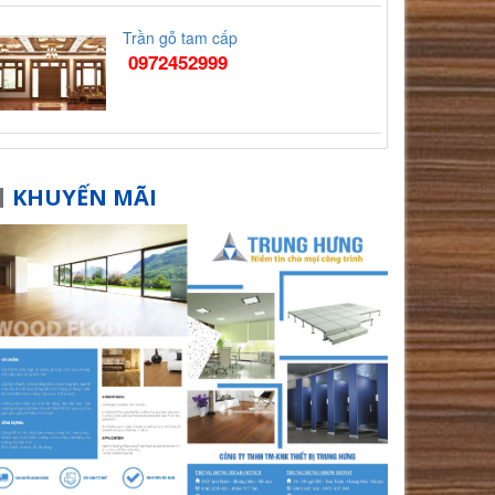
Trần gỗ tam cấp
0972452999
KHUYẾN MÃI