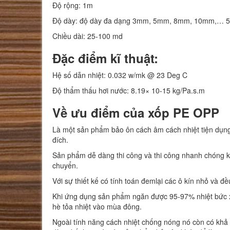
Độ rộng: 1m
Độ dày: độ dày đa dạng 3mm, 5mm, 8mm, 10mm,…
Chiều dài: 25-100 md
Đặc điểm kĩ thuật:
Hệ số dẫn nhiệt: 0.032 w/mk @ 23 Deg C
Độ thẩm thấu hơi nước: 8.19× 10-15 kg/Pa.s.m
Về ưu điểm của xốp PE OPP
Là một sản phẩm bảo ôn cách âm cách nhiệt tiện dụng 
đích.
Sản phẩm dễ dàng thi công và thi công nhanh chóng kh
chuyển.
Với sự thiết kế có tính toán đemlại các ô kín nhỏ và đ
Khi ứng dụng sản phẩm ngăn được 95-97% nhiệt bức x
hè tỏa nhiệt vào mùa đông.
Ngoài tính năng cách nhiệt chống nóng nó còn có khả