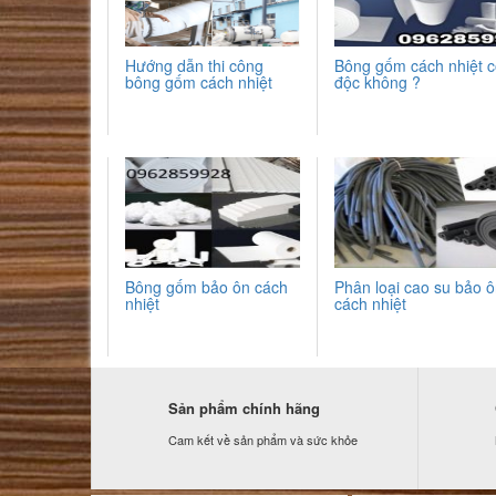
Hướng dẫn thi công
Bông gốm cách nhiệt 
bông gốm cách nhiệt
độc không ?
Bông gốm bảo ôn cách
Phân loại cao su bảo 
nhiệt
cách nhiệt
Sản phẩm chính hãng
Cam kết về sản phẩm và sức khỏe