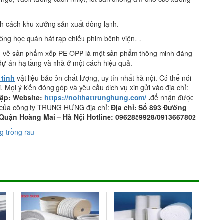
nh cách khu xưởng sản xuất đông lạnh.
ường học quán hát rạp chiếu phim bệnh viện…
 hơn về sản phẩm xốp PE OPP là một sản phẩm thông minh đáng
 dự án hạ tầng và nhà ở một cách hiệu quả.
 tinh
vật liệu bảo ôn chất lượng, uy tín nhất hà nội. Có thể nói
i. Mọi ý kiến đóng góp và yêu cầu dich vụ xin gửi vào địa chỉ:
cập: Website:
https://noithattrunghung.com/
.
để nhận được
ẻ của công ty TRUNG HƯNG địa chỉ:
Địa chỉ: Số 893 Đường
Quận Hoàng Mai – Hà Nội Hotline: 0962859928/0913667802
g trồng rau