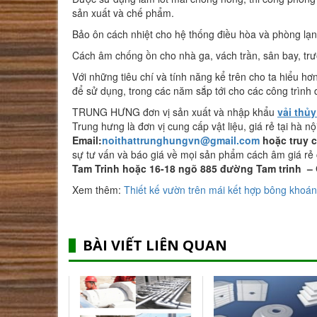
sản xuất và chế phẩm.
Bảo ôn cách nhiệt cho hệ thống điều hòa và phòng lạ
Cách âm chống ồn cho nhà ga, vách trần, sân bay, tr
Với những tiêu chí và tính năng kể trên cho ta hiểu
để sử dụng, trong các năm sắp tới cho các công trình
TRUNG HƯNG đơn vị sản xuất và nhập khẩu
vải thủy
Trung hưng là đơn vị cung cấp vật liệu, giá rẻ tại hà nộ
Email:
noithattrunghungvn@gmail.com
hoặc truy 
sự tư vấn và báo giá về mọi sản phẩm cách âm giá r
Tam Trinh
hoặc 16-18 ngõ 885 đường Tam trinh
– 
Xem thêm:
Thiết kế vườn trên mái kết hợp bông khoán
BÀI VIẾT LIÊN QUAN