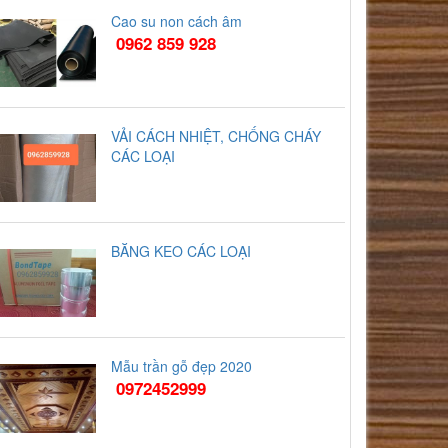
Cao su non cách âm
0962 859 928
VẢI CÁCH NHIỆT, CHỐNG CHÁY
CÁC LOẠI
BĂNG KEO CÁC LOẠI
Mẫu trần gỗ đẹp 2020
0972452999