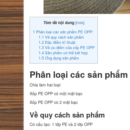
Tóm tắt nội dung
[
hide
]
1
Phân loại các sản phẩm PE OPP:
1.1
Về quy cách sản phẩm
1.2
Đặc điểm kĩ thuật:
1.3
Về ưu điểm của xốp PE OPP
1.4
Sản phẩm có thể kết hợp
1.5
Ứng dụng sản phẩm
Phân loại các sản phẩ
Chia làm hai loại:
Xốp PE OPP có một mặt bạc
Xốp PE OPP có 2 mặt bạc
Về quy cách sản phẩm
Có cấu tạo: 1 lớp PE và 2 lớp OPP