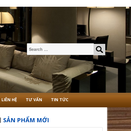
Tìm
kiếm:
LIÊN HỆ
TƯ VẤN
TIN TỨC
SẢN PHẨM MỚI