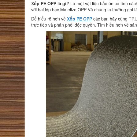
Xốp PE OPP là gì?
Là một vật liệu bảo ôn có tính các
với hai lớp bạc Matelize OPP Và chúng ta thường gọi t
Để hiểu rõ hơn về
Xốp PE OPP
các bạn hãy cùng TRU
trực tiếp và phân phối độc quyền. Tìm hiểu hơn về s