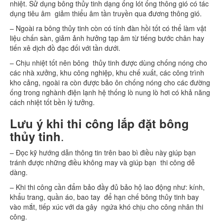
nhiệt. Sử dụng bông thủy tinh dạng ống lót ống thông gió có tác
dụng tiêu âm giảm thiểu âm tần truyền qua đương thông gió.
– Ngoài ra bông thủy tinh còn có tính đàn hồi tốt có thể làm vật
liệu chấn sàn, giảm ảnh hưởng tạp âm từ tiếng bước chân hay
tiến xê dịch đồ đạc đối với tần dưới.
– Chịu nhiệt tốt nên bông thủy tinh được dùng chống nóng cho
các nhà xưởng, khu công nghiệp, khu chế xuất, các công trình
kho cảng, ngoài ra còn được bảo ôn chống nóng cho các đường
ống trong nghành điện lạnh hệ thống lò nung lò hơi có khả năng
cách nhiệt tốt bền lý tưởng.
Lưu ý khi thi công lắp đặt bông
.
thủy tinh
– Đọc kỹ hướng dẫn thông tin trên bao bì điều này giúp bạn
tránh được những điều không may và giúp bạn thi công dễ
dàng.
– Khi thi công cần đẩm bảo đầy đủ bảo hộ lao động như: kính,
khẩu trang, quần áo, bao tay để hạn chế bông thủy tinh bay
vào mắt, tiếp xúc với da gây ngứa khó chịu cho công nhân thi
công.