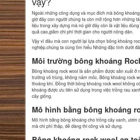
vậy?
Ngoài những công dụng và mục đích mà bông khoáng r
giờ đây con người chúng ta còn mở rộng hơn những tác
liệu trong xây dựng mà nó giờ đây còn là vật liệu dùn
quả cao,giảm chi phí thời gian cho người nông dân.
Vậy vì đâu mà con người lại lựa chọn bông khoáng rock
nghiệp.chúng ta cùng tìm hiểu Những đặc tính dưới đâ
Môi trường bông khoáng Roc
Bông khoáng rock wool là sản phẩm được sản xuất ở n
trường vô trùng, không nấm mốc. Bông khoáng rock woo
thoáng khí. Đồng thời bông khoáng rock wool không c
khoáng được ưu tiên sử dụng trong việc trồng rau xanh
cây giống.
Mô hình bằng bông khoáng
ro
Mô hình bằng bông khoáng cho trồng cây xanh, ươm cây
mà chi phí thấp, dễ dàng thi công và sử dụng.
Bông khoáng
rock wool
an to