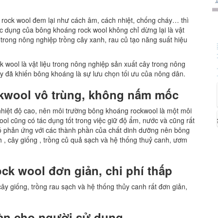
ock wool đem lại như cách âm, cách nhiệt, chống cháy… thì
 dụng của bông khoáng rock wool không chỉ dừng lại là vật
g trong nông nghiệp trồng cây xanh, rau củ tạo năng suất hiệu
 wool là vật liệu trong nông nghiệp sản xuất cây trong nông
y đã khiến bông khoáng là sự lưu chọn tối ưu của nông dân.
kwool vô trùng, không nấm mốc
hiệt độ cao, nên môi trường bông khoáng
rockwool là một môi
l cũng có tác dụng tốt trong việc giữ độ ẩm, nước và cũng rất
ó phản ứng với các thành phần của chất dinh dưỡng nên bông
 , cây giống , trồng củ quả sạch và hệ thống thuỷ canh, ươm
ck wool
đơn giản, chi phí thấp
 giống, trồng rau sạch và hệ thống thủy canh rất đơn giản,
àn cho người sử dụng