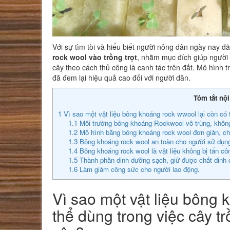
Với sự tìm tòi và hiểu biết người nông dân ngày nay 
rock wool vào trồng trọt
, nhằm mục đích giúp người 
cây theo cách thủ công là canh tác trên đất. Mô hình 
đã đem lại hiệu quả cao đối với người dân.
Tóm tắt nộ
1
Vì sao một vật liệu bông khoáng rock wwool lại còn có 
1.1
Môi trường bông khoáng Rockwool vô trùng, khô
1.2
Mô hình bằng bông khoáng rock wool đơn giản, chi
1.3
Bông khoáng rock wool an toàn cho người sử dụn
1.4
Bông khoáng rock wool là vật liệu không bị tấn cô
1.5
Thành phần dinh dưỡng sạch, giữ được chất dinh
1.6
Làm giảm công sức cho người lao động.
Vì sao một vật liệu bông 
thể dùng trong việc cây t