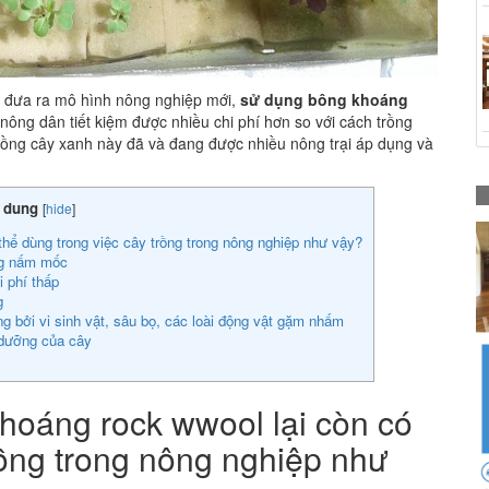
đã đưa ra mô hình nông nghiệp mới,
sử dụng bông khoáng
nông dân tiết kiệm được nhiều chi phí hơn so với cách trồng
trồng cây xanh này đã và đang được nhiều nông trại áp dụng và
i dung
[
hide
]
thể dùng trong việc cây trồng trong nông nghiệp như vậy?
ng nấm mốc
 phí thấp
g
ng bởi vi sinh vật, sâu bọ, các loài động vật gặm nhấm
 dưỡng của cây
khoáng rock wwool lại còn có
rồng trong nông nghiệp như