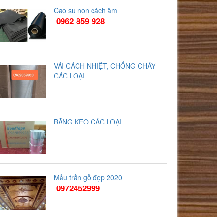
Cao su non cách âm
0962 859 928
VẢI CÁCH NHIỆT, CHỐNG CHÁY
CÁC LOẠI
BĂNG KEO CÁC LOẠI
Mẫu trần gỗ đẹp 2020
0972452999