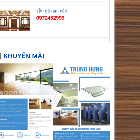
Trần gỗ tam cấp
0972452999
KHUYẾN MÃI