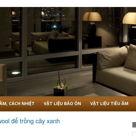
 ÂM, CÁCH NHIỆT
VẬT LIỆU BẢO ÔN
VẬT LIỆU TIÊU ÂM
wool để trồng cây xanh