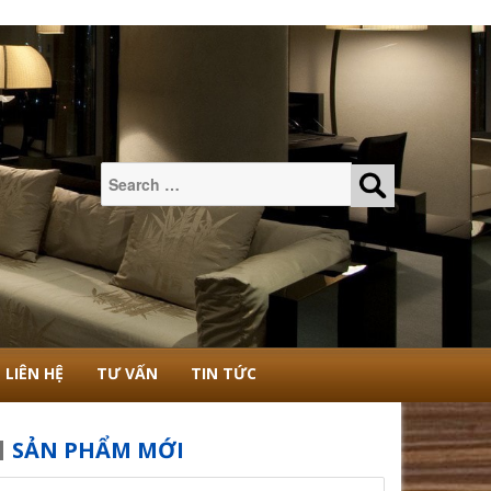
Tìm
kiếm:
LIÊN HỆ
TƯ VẤN
TIN TỨC
SẢN PHẨM MỚI