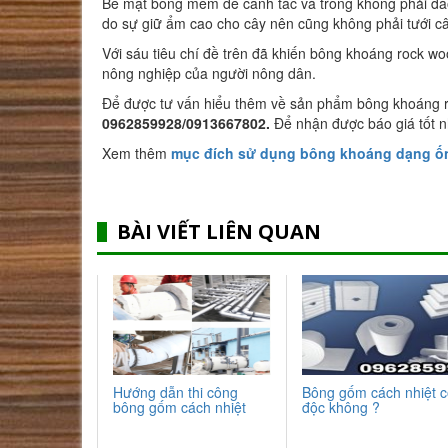
Bề mặt bông mềm dễ canh tác và trồng không phải đà
do sự giữ ẩm cao cho cây nên cũng không phải tưới c
Với sáu tiêu chí đề trên đã khiến bông khoáng rock wo
nông nghiệp của người nông dân.
Để được tư vấn hiểu thêm về sản phẩm bông khoáng 
0962859928/0913667802
.
Để nhận được báo giá tốt n
Xem thêm
mục đích sử dụng bông khoáng dạng ố
BÀI VIẾT LIÊN QUAN
Hướng dẫn thi công
Bông gốm cách nhiệt 
bông gốm cách nhiệt
độc không ?