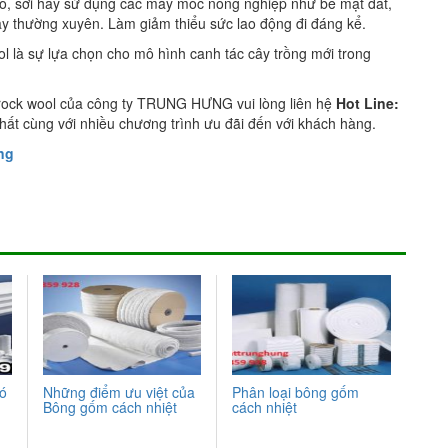
o, sới hay sử dụng các máy móc nông nghiệp như bề mặt đất,
ây thường xuyên. Làm giảm thiểu sức lao động đi đáng kể.
ol là sự lựa chọn cho mô hình canh tác cây trồng mới trong
rock wool của công ty TRUNG HƯNG vui lòng liên hệ
Hot Line:
hất cùng với nhiều chương trình ưu đãi đến với khách hàng.
ng
có
Những điểm ưu việt của
Phân loại bông gốm
Bông gốm cách nhiệt
cách nhiệt