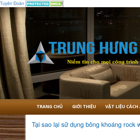
Tuyên Đoàn
Nội Thất Cao Cấp Trung Hưng
TRANG CHỦ
GIỚI THIỆU
VẬT LIỆU CÁCH
Tại sao lại sử dụng bông khoáng rock 