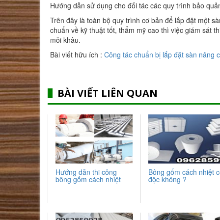
Hướng dẫn sử dụng cho đối tác các quy trình bảo quản
Trên đây là toàn bộ quy trình cơ bản để lắp đặt một s
chuẩn về kỹ thuật tốt, thẩm mỹ cao thì việc giám sát th
mỗi khâu.
Bài viết hữu ích :
Công tác chuẩn bị lắp đặt sàn nâng c
BÀI VIẾT LIÊN QUAN
Hướng dẫn thi công
Bông gốm cách nhiệt 
bông gốm cách nhiệt
độc không ?