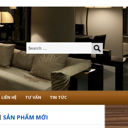
Tìm
kiếm:
LIÊN HỆ
TƯ VẤN
TIN TỨC
SẢN PHẨM MỚI