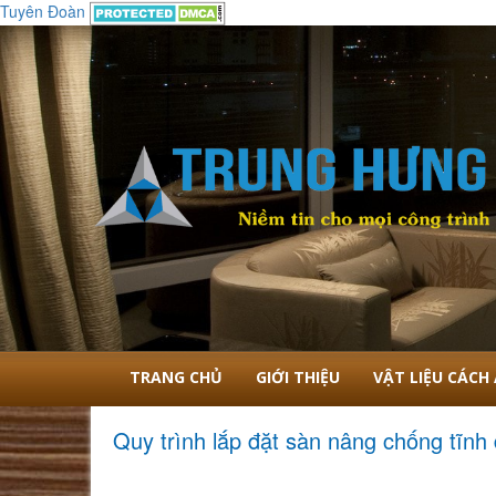
Tuyên Đoàn
Nội Thất Cao Cấp Trung Hưng
TRANG CHỦ
GIỚI THIỆU
VẬT LIỆU CÁCH
Quy trình lắp đặt sàn nâng chống tĩnh 