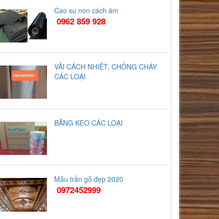
Cao su non cách âm
0962 859 928
VẢI CÁCH NHIỆT, CHỐNG CHÁY
CÁC LOẠI
BĂNG KEO CÁC LOẠI
Mẫu trần gỗ đẹp 2020
0972452999