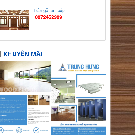
Trần gỗ tam cấp
0972452999
KHUYẾN MÃI