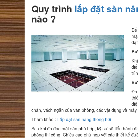
Quy trình
lắp đặt sàn nâ
nào ?
Để 
mặt
đặt
Bướ
Khả
điể
trì
Bư
Đo 
thi
diệ
chắn, vách ngăn của văn phòng, các vật dụng và máy
Tham khảo :
Lắp đặt sàn nâng thông hơi
Sau khi đo đạc mặt sàn phù hợp, kỹ sư sẽ tiến hành đ
phòng thi công. Chiều cao phù hợp với các thiết kế đ