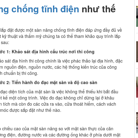
ng chống tĩnh điện
như thế
lắp đặt được một sàn nâng chống tĩnh điện đáp ứng đầy đủ về
 kỹ thuật và thẩm mỹ chúng ta có thể tham khảo quy trình lắp
 sau:
c 1: Khảo sát địa hình cấu trúc nơi thi công
o sát địa hình thi công chính là việc phác thảo lại địa hình, đặc
m nguồn điện, nguồn nước, các hệ thống kiến trúc của công
nh chuẩn bị thi công.
ớc 2: Tiến hành đo đạc mặt sàn và độ cao sàn
đạc diện tích của mặt sàn là việc không thể thiếu khi bắt đầu
ết kế một công trình. Việc đo đạc không chỉ dừng lại ở khâu
n tích mà còn đo các cửa ra vào, cửa thoát hiểm, cách vách
 móc được sắp đặt như thế nào.
o chiều cao của mặt sàn nâng so với mặt sàn thực của căn
ường điện, đường nước và các đường ống khác ở phía dưới mặt