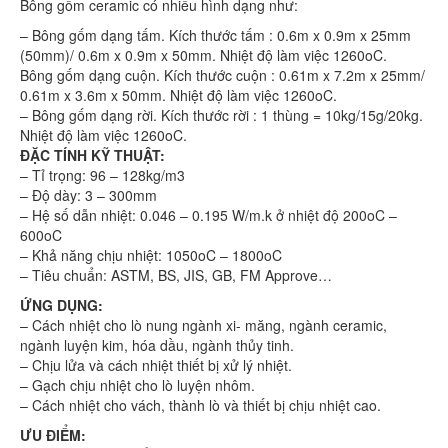
Bông gốm ceramic có nhiều hình dạng như:
– Bông gốm dạng tấm. Kích thước tấm : 0.6m x 0.9m x 25mm
(50mm)/ 0.6m x 0.9m x 50mm. Nhiệt độ làm việc 1260oC.
Bông gốm dạng cuộn. Kích thước cuộn : 0.61m x 7.2m x 25mm/
0.61m x 3.6m x 50mm. Nhiệt độ làm việc 1260oC.
– Bông gốm dạng rời. Kích thước rời : 1 thùng = 10kg/15g/20kg.
Nhiệt độ làm việc 1260oC.
ĐẶC TÍNH KỸ THUẬT:
– Tỉ trọng: 96 – 128kg/m3
– Độ dày: 3 – 300mm
– Hệ số dẫn nhiệt: 0.046 – 0.195 W/m.k ở nhiệt độ 200oC –
600oC
– Khả năng chịu nhiệt: 1050oC – 1800oC
– Tiêu chuẩn: ASTM, BS, JIS, GB, FM Approve…
ỨNG DỤNG:
– Cách nhiệt cho lò nung ngành xi- măng, ngành ceramic,
ngành luyện kim, hóa dầu, ngành thủy tinh.
– Chịu lửa và cách nhiệt thiết bị xử lý nhiệt.
– Gạch chịu nhiệt cho lò luyện nhôm.
– Cách nhiệt cho vách, thành lò và thiết bị chịu nhiệt cao.
ƯU ĐIỂM: