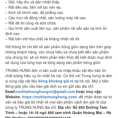
– Giữ, hấp thu và dẩn nhiệt thấp.
– Rất dẻo dai, bền với lực nén ép.
– Kích cỡ chính xác, độ phẳng cao.
– Cấu trúc rất đồng nhất, sản lượng máy rất cao.
– Rất dễ thi công và sữa chữa.
– Qui trình sản xuất liên tục, sản phẩm rất sắc sảo và tính ổn
định cao.
– Rất bền với hóa chất và kháng nhiệt rất tốt.
Với thông tin chi tiết về sản phẩm bông gốm dạng tấm trên giúp
những khách hàng, còn chưa hiểu và chưa biết đến sản phẩm
của chúng tôi, sẽ có thêm phần kiến thức để biết được mục đích
sử dụng của từng loại và từng dạng sản phẩm bông gốm.
TRUNG HƯNG đơn vị sản xuất và nhập khẩu vật liệu bảo ôn
chất lượng hiệu uy tín nhất hà nội. Có thể nói Trung hưng là đơn
vị cung cấp vật liệu
bông khoáng giá rẻ
tại hà nội. Mọi ý kiến
đóng góp yêu cầu báo giá dich vụ xin gửi vào địa chỉ:
Email:
noithattrunghungvn@gmail.com
hoặc truy cập:
Website:
https://noithattrunghung.com/
.
để nhận được sự tư
vấn và báo giá tốt nhất về mọi sản phẩm cách âm giá rẻ của
công ty TRUNG HƯNG địa chỉ:
Địa chỉ: Số 893 Đường Tam
Trinh – hoặc 16-18 ngõ 885 tam trinh Quận Hoàng Mai – Hà
Nội Hotline: 0962859928/0966231646