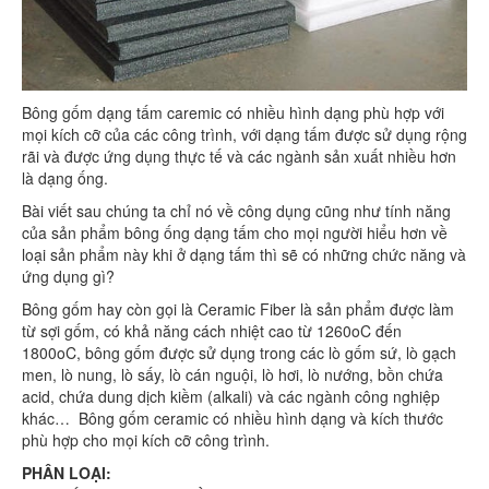
Bông gốm dạng tấm caremic có nhiều hình dạng phù hợp với
mọi kích cỡ của các công trình, với dạng tấm được sử dụng rộng
rãi và được ứng dụng thực tế và các ngành sản xuất nhiều hơn
là dạng ống.
Bài viết sau chúng ta chỉ nó về công dụng cũng như tính năng
của sản phẩm bông ống dạng tấm cho mọi người hiểu hơn về
loại sản phẩm này khi ở dạng tấm thì sẽ có những chức năng và
ứng dụng gì?
Bông gốm hay còn gọi là Ceramic Fiber là sản phẩm được làm
từ sợi gốm, có khả năng cách nhiệt cao từ 1260oC đến
1800oC, bông gốm được sử dụng trong các lò gốm sứ, lò gạch
men, lò nung, lò sấy, lò cán nguội, lò hơi, lò nướng, bồn chứa
acid, chứa dung dịch kiềm (alkali) và các ngành công nghiệp
khác… Bông gốm ceramic có nhiều hình dạng và kích thước
phù hợp cho mọi kích cỡ công trình.
PHÂN LOẠI: