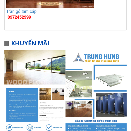
Trần gỗ tam cấp
0972452999
KHUYẾN MÃI