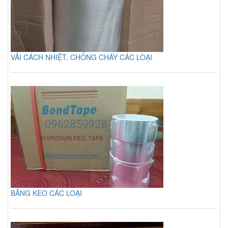
VẢI CÁCH NHIỆT, CHỐNG CHÁY CÁC LOẠI
BĂNG KEO CÁC LOẠI