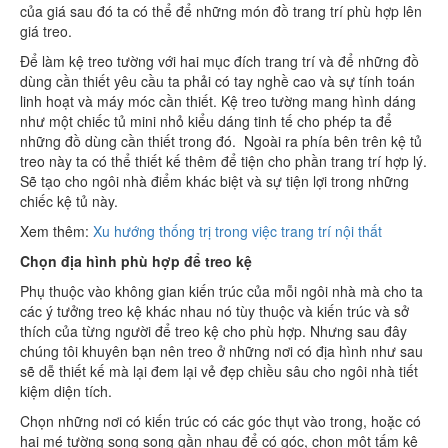
của giá sau đó ta có thể để những món đồ trang trí phù hợp lên
giá treo.
Để làm kệ treo tường với hai mục đích trang trí và để những đồ
dùng cần thiết yêu cầu ta phải có tay nghề cao và sự tính toán
linh hoạt và máy móc cần thiết. Kệ treo tường mang hình dáng
như một chiếc tủ mini nhỏ kiểu dáng tinh tế cho phép ta để
những đồ dùng cần thiết trong đó. Ngoài ra phía bên trên kệ tủ
treo này ta có thể thiết kế thêm để tiện cho phần trang trí hợp lý.
Sẽ tạo cho ngôi nhà điểm khác biệt và sự tiện lợi trong những
chiếc kệ tủ này.
Xem thêm:
Xu hướng thống trị trong việc trang trí nội thất
Chọn địa hình phù hợp để treo kệ
Phụ thuộc vào không gian kiến trúc của mỗi ngôi nhà mà cho ta
các ý tưởng treo kệ khác nhau nó tùy thuộc và kiến trúc và sở
thích của từng người để treo kệ cho phù hợp. Nhưng sau đây
chúng tôi khuyên bạn nên treo ở những nơi có địa hình như sau
sẽ dễ thiết kế mà lại đem lại vẻ đẹp chiều sâu cho ngôi nhà tiết
kiệm diện tích.
Chọn những nơi có kiến trúc có các góc thụt vào trong, hoặc có
hai mé tường song song gần nhau để có góc, chọn một tấm kệ