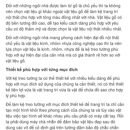
Đối với những ngôi nhà được làm từ gỗ là chủ yếu thì ta không
nên chọn vật liệu gì khác ngoài vật liệu gỗ để làm kệ trang trí
nội thất cho hợp với tông màu đồng nhất với nhà. Vật liệu gỗ có
độ bền tương đối cao, dễ tạo kiểu cách dáng phù hợp với yêu
cầu có độ thẩm mỹ và được chọn là vật liệu nội thất nhiều nhất.
Đối với những ngôi nhà mang phong cách hiện đại đồ nội thất
chủ yếu là vật liệu kính, nhôm nhựa công nghiệp cao thì ta nên
lựa chọn vật liệu là kính, nhôm, nhựa để là kệ treo tường phù
hợp với sự hiện đại của căn nhà mà có giá thành rẻ hơn so với
vật liệu gỗ.
Thiết kế phù hợp với từng mục đích
Với kệ treo tường ta có thể thiết kế với nhiều kiểu dáng để phù
hợp với mục đích sử dụng của chúng ta cần thiết, nó có thể thiết
kế tiện lợi vừa là vật trang trí vừa là vật để chứa đồ sao cho hợp
lý phù hợp.
Để làm kệ treo tường với mục đích thiết kế để trang trí ta chỉ cần
tạo một hình khối theo phong cách của chúng ta và tùy vào vật
liệu việc tạo hình sẽ khác nhau yêu cầu phải có máy cắt tay. Rồi
ta phải dùng máy chà nhẵn để đảm bảo vật liệu đẹp sau đó
dùng các vít để cố định giá trên tường đảm bảo độ chắc chắn