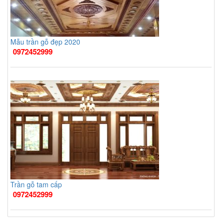
Mẫu trần gỗ đẹp 2020
0972452999
Trần gỗ tam cấp
0972452999