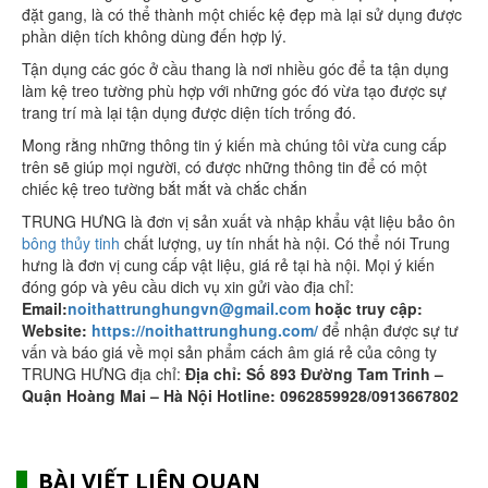
đặt gang, là có thể thành một chiếc kệ đẹp mà lại sử dụng được
phần diện tích không dùng đến hợp lý.
Tận dụng các góc ở cầu thang là nơi nhiều góc để ta tận dụng
làm kệ treo tường phù hợp với những góc đó vừa tạo được sự
trang trí mà lại tận dụng được diện tích trống đó.
Mong rằng những thông tin ý kiến mà chúng tôi vừa cung cấp
trên sẽ giúp mọi người, có được những thông tin để có một
chiếc kệ treo tường bắt mắt và chắc chắn
TRUNG HƯNG là đơn vị sản xuất và nhập khẩu vật liệu bảo ôn
bông thủy tinh
chất lượng, uy tín nhất hà nội. Có thể nói Trung
hưng là đơn vị cung cấp vật liệu, giá rẻ tại hà nội. Mọi ý kiến
đóng góp và yêu cầu dich vụ xin gửi vào địa chỉ:
Email:
noithattrunghungvn@gmail.com
hoặc truy cập:
Website:
https://noithattrunghung.com/
để nhận được sự tư
vấn và báo giá về mọi sản phẩm cách âm giá rẻ của công ty
TRUNG HƯNG địa chỉ:
Địa chỉ: Số 893 Đường Tam Trinh –
Quận Hoàng Mai – Hà Nội Hotline: 0962859928/0913667802
BÀI VIẾT LIÊN QUAN